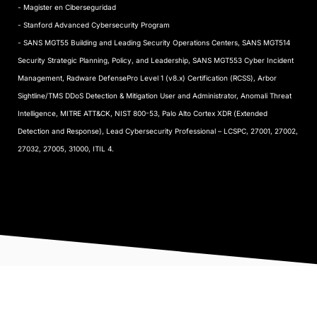
- Magister en Ciberseguridad
- Stanford Advanced Cybersecurity Program
- SANS MGT55 Building and Leading Security Operations Centers, SANS MGT514
Security Strategic Planning, Policy, and Leadership, SANS MGT553 Cyber Incident
Management, Radware DefensePro Level 1 (v8.x) Certification (RCSS), Arbor
Sightline/TMS DDoS Detection & Mitigation User and Administrator, Anomali Threat
Intelligence, MITRE ATT&CK, NIST 800-53, Palo Alto Cortex XDR (Extended
Detection and Response), Lead Cybersecurity Professional – LCSPC, 27001, 27002,
27032, 27005, 31000, ITIL 4.​