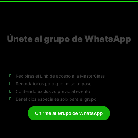
Únete al grupo de WhatsApp
e es el único canal donde vamos a compartir avisos, recordatori
cios especiales antes de la MasterClass, Si no estás ahí, te lo
perder.
Recibirás el Link de acceso a la MasterClass
Recordatorios para que no se te pase
Contenido exclusivo previo al evento
Beneficios especiales solo para el grupo
Unirme al Grupo de WhatsApp