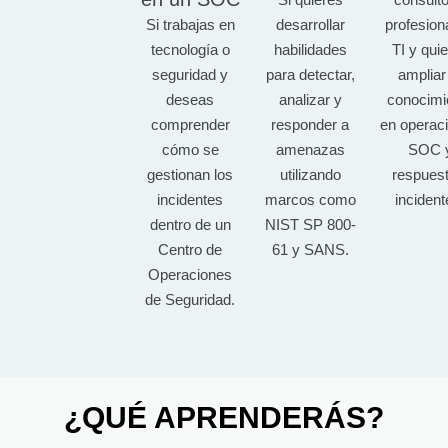
Si trabajas en
desarrollar
profesion
tecnología o
habilidades
TI y qui
seguridad y
para detectar,
ampliar
deseas
analizar y
conocimi
comprender
responder a
en operac
cómo se
amenazas
SOC 
gestionan los
utilizando
respuest
incidentes
marcos como
incident
dentro de un
NIST SP 800-
Centro de
61 y SANS.
Operaciones
de Seguridad.
¿QUÉ APRENDERÁS?