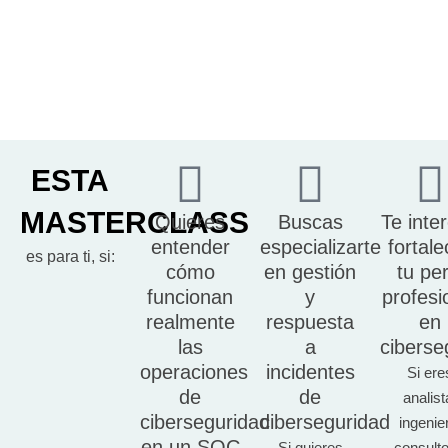
ESTA
MASTERCLASS
Quieres
Buscas
Te inte
entender
especializarte
fortale
es para ti, si:
cómo
en gestión
tu per
funcionan
y
profesi
realmente
respuesta
en
las
a
ciberse
operaciones
incidentes
Si ere
de
de
analist
ciberseguridad
ciberseguridad
ingenie
en un SOC
Si quieres
consulto