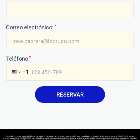
Este sitio no forma parte del sitio de Facebook o Facebook Inc. Además, este sitio NO está respaldado por Facebook de ninguna manera. FACEBOOK es una
marca registrada de FACEBOOK, Inc. Cuando se registre para esta capacitación gratuita, ocasionalmente recibirá correos electrónicos gratuitos educativos, consejos
comerciales útiles, videos y actualizaciones para hacer crecer su espíritu profesional, empresarial y temas relacionados. Estamos compartiendo lo que hemos