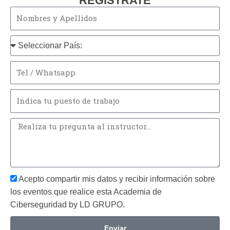
REGISTRATE
Nombre
y
Apellido
Pais
Tel
/
Whatsapp
Profesion
Pregunta
*Obligatorio
Acepto compartir mis datos y recibir información sobre
los eventos que realice esta Academia de
Ciberseguridad by LD GRUPO.
Enviar