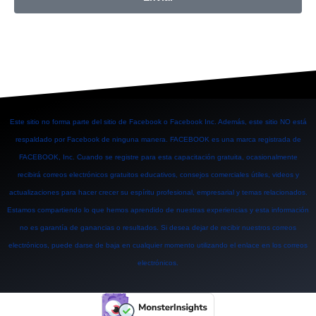
Este sitio no forma parte del sitio de Facebook o Facebook Inc. Además, este sitio NO está
respaldado por Facebook de ninguna manera. FACEBOOK es una marca registrada de
FACEBOOK, Inc. Cuando se registre para esta capacitación gratuita, ocasionalmente
recibirá correos electrónicos gratuitos educativos, consejos comerciales útiles, videos y
actualizaciones para hacer crecer su espíritu profesional, empresarial y temas relacionados.
Estamos compartiendo lo que hemos aprendido de nuestras experiencias y esta información
no es garantía de ganancias o resultados. Si desea dejar de recibir nuestros correos
electrónicos, puede darse de baja en cualquier momento utilizando el enlace en los correos
electrónicos.