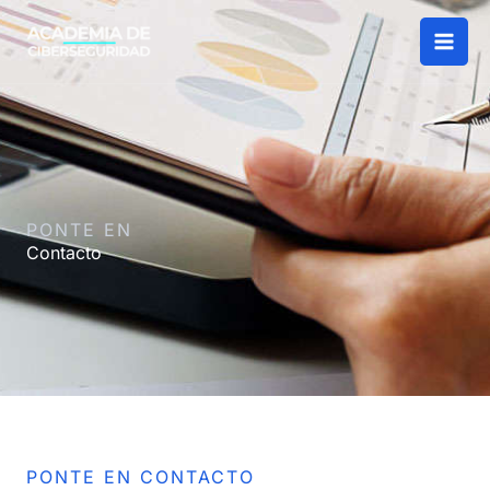
Ir
al
contenido
PONTE EN
Contacto
PONTE EN CONTACTO