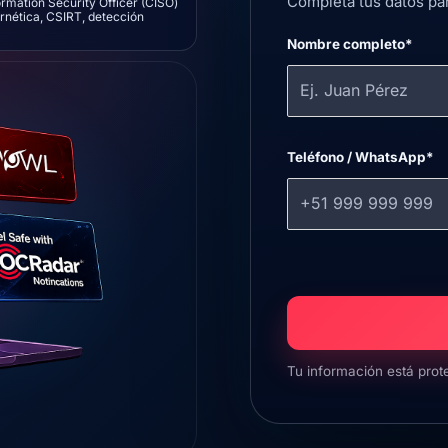
Completa tus datos par
rmation Security Officer (CISO)
ernética, CSIRT, detección
Nombre completo*
Teléfono / WhatsApp*
Tu información está prot