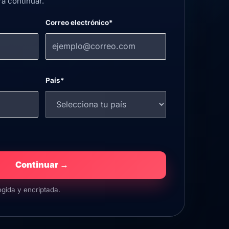
a continuar.
Correo electrónico*
País*
Continuar →
egida y encriptada.